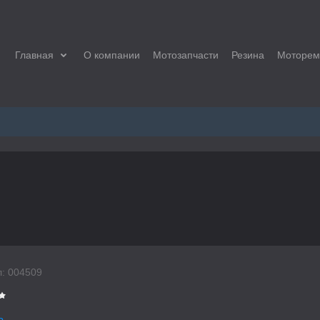
Главная
О компании
Мотозапчасти
Резина
Моторем
:
004509
a