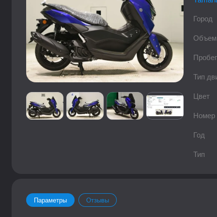
Город
Объем
Пробег
Тип дв
Цвет
Номер
Год
Тип
Параметры
Отзывы