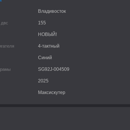
Владивосток
 двс
155
НОВЫЙ!
игателя
4-тактный
Синий
 рамы
SG92J-004509
2025
Максискутер