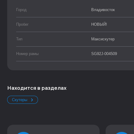
Город
Владивосток
Пробег
НОВЫЙ!
Тип
Максискутер
Номер рамы
SG92J-004509
Находится в разделах
Скутеры