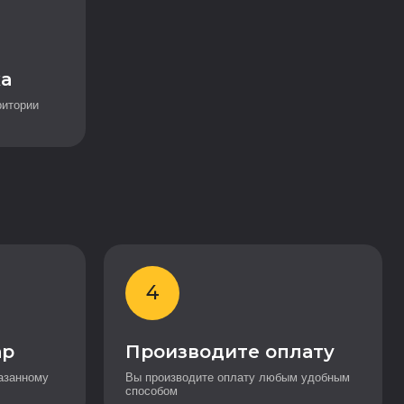
ка
ритории
4
ар
Производите оплату
азанному
Вы производите оплату любым удобным
способом