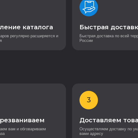
ление каталога
Быстрая достав
варов регулярно расширяется и
Быстрая доставка по всей тер
я
России
3
резваниваем
Доставляем тов
аем вам и обговариваем
Осуществляем доставку по ук
аза
вами адресу