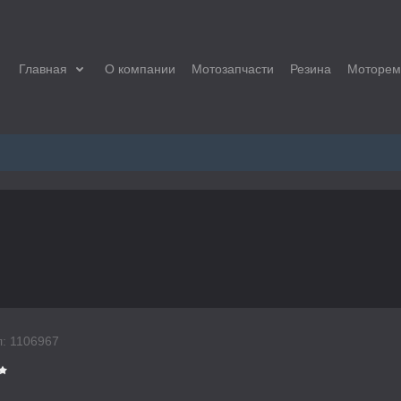
Главная
О компании
Мотозапчасти
Резина
Моторем
:
1106967