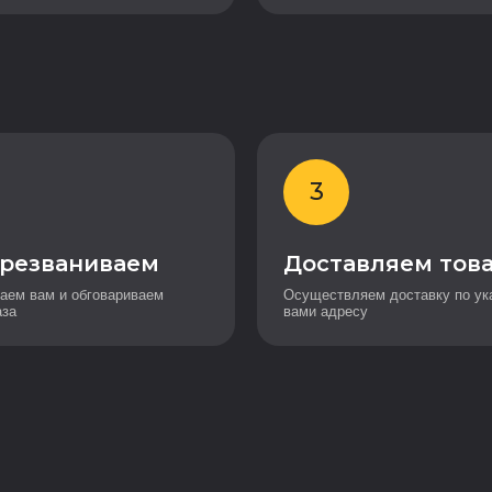
3
резваниваем
Доставляем тов
аем вам и обговариваем
Осуществляем доставку по ук
аза
вами адресу