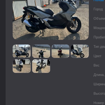
Город
Объем
Мощно
Пробег
Тип дв
Цвет
Вес
Длина,
Ширин
Высота
Номер