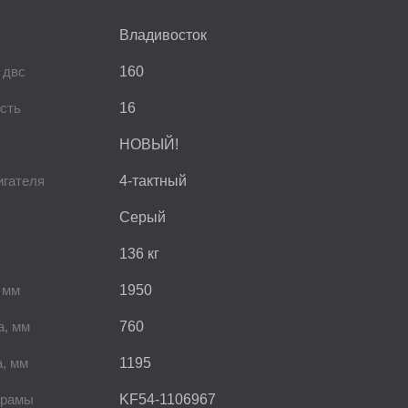
Владивосток
 двс
160
сть
16
НОВЫЙ!
игателя
4-тактный
Серый
136 кг
 мм
1950
а, мм
760
, мм
1195
 рамы
KF54-1106967